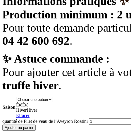
✨
Informations pratiques
Production minimum : 2 
Pour toute demande particul
04 42 600 692
.
✨
Astuce commande :
Pour ajouter cet article à vo
truffe hiver
.
Été
Été
Saison
Hiver
Hiver
Effacer
quantité de Filet de veau de l’Aveyron Rossini
Ajouter au panier