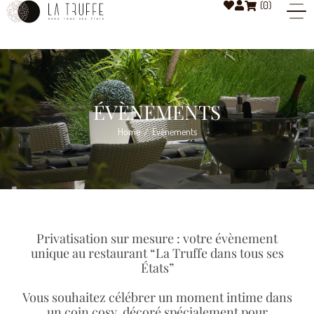
(
0
)
ÉVÈNEMENTS
Home
Évènements
/
Privatisation sur mesure : votre évènement
unique au restaurant “La Truffe dans tous ses
États”
Vous souhaitez célébrer un moment intime dans
un coin cosy, décoré spécialement pour