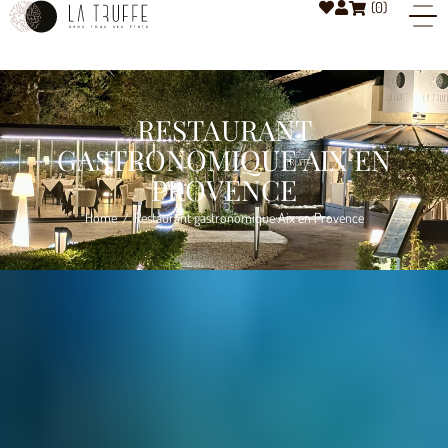
(
0
)
RESTAURANT
GASTRONOMIQUE AIX EN
PROVENCE
Home
Restaurant gastronomique Aix en Provence
/