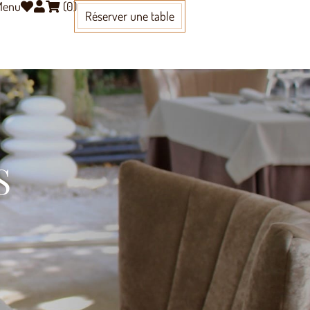
 Menu
(
0
)
Réserver une table
S