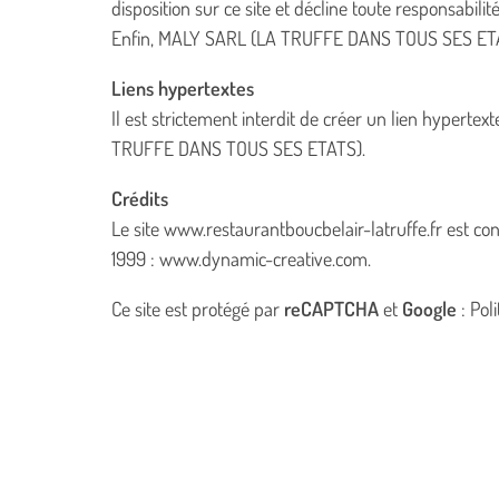
disposition sur ce site et décline toute responsabili
Enfin, MALY SARL (LA TRUFFE DANS TOUS SES ETATS) s
Liens hypertextes
Il est strictement interdit de créer un lien hypertex
TRUFFE DANS TOUS SES ETATS).
Crédits
Le site www.restaurantboucbelair-latruffe.fr est co
1999 :
www.dynamic-creative.com
.
Ce site est protégé par
reCAPTCHA
et
Google
:
Poli