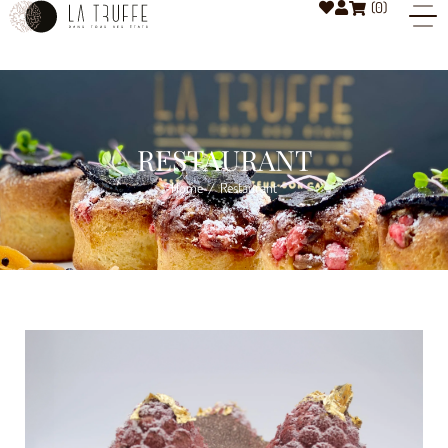
(
0
)
RESTAURANT
Home
Restaurant
/