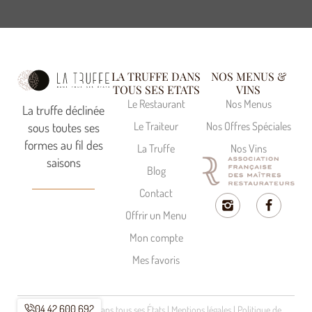
LA TRUFFE DANS
NOS MENUS &
TOUS SES ETATS
VINS
Le Restaurant
Nos Menus
La truffe déclinée
Le Traiteur
Nos Offres Spéciales
sous toutes ses
formes au fil des
La Truffe
Nos Vins
saisons
Blog
Contact
Offrir un Menu
Mon compte
Mes favoris
04 42 600 692
© 2023 La Truffe dans tous ses États |
Mentions légales
|
Politique de