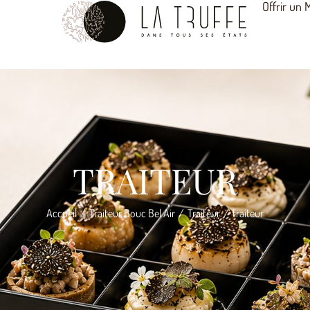
Offrir un
TRAITEUR
Accueil
Traiteur Bouc Bel Air
Traiteur
traiteur
/
/
/