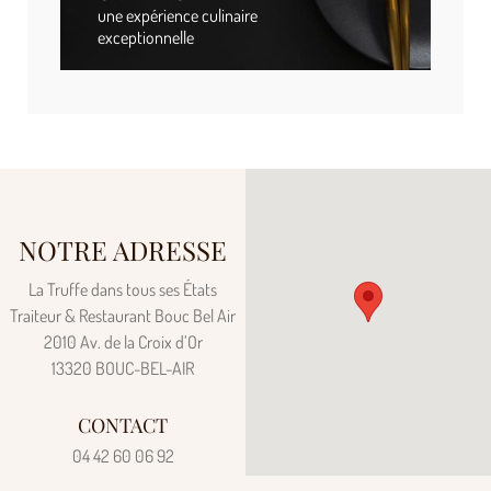
une expérience culinaire
exceptionnelle
NOTRE ADRESSE
La Truffe dans tous ses États
Traiteur & Restaurant Bouc Bel Air
2010 Av. de la Croix d’Or
13320 BOUC-BEL-AIR
CONTACT
04 42 60 06 92