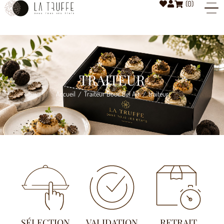
(
0
)
TRAITEUR
Accueil
Traiteur Bouc Bel Air
traiteur
/
/
SÉLECTION
VALIDATION
RETRAIT