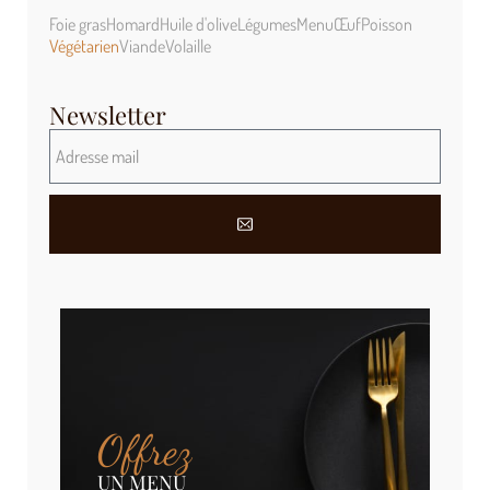
Foie gras
Homard
Huile d'olive
Légumes
Menu
Œuf
Poisson
Végétarien
Viande
Volaille
Newsletter
Offrez
UN MENU