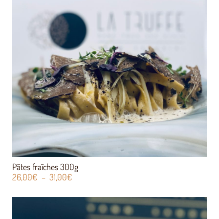
Pâtes fraîches 300g
26,00
€
–
31,00
€