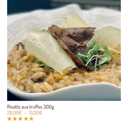
Risotto aux truffes 300g
26,00
€
–
31,00
€
Note
5.00