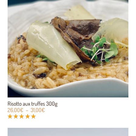
Risotto aux truffes 300g
26,00
€
–
31,00
€
Note
5.00
sur 5