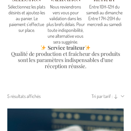
Sélectionnez les plats
Nous reviendrons
Entre 10H-12H du
désirés et ajoutez-les
vers vous pour
samedi au dimanche
au panier. Le
validation dans les
Entre 1 7H-20H du
paiement s’effectue
plus brefs délais. Pour
mercredi au samedi
sur place.
toute indisponibilité,
une alternative vous
sera suggérée.
Service traiteur
Qualité de production et fraîcheur des produits
sont les paramètres indispensables d’une
réception réussie.
5 résultats affichés
Tri par tarif :