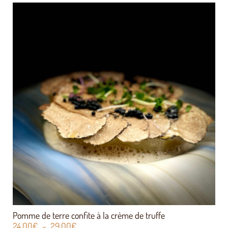
Pomme de terre confite à la crème de truffe
24,00
€
–
29,00
€