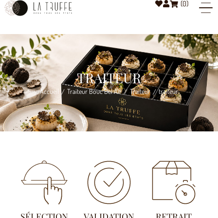
(
0
)
TRAITEUR
Accueil
Traiteur Bouc Bel Air
Traiteur
traiteur
/
/
/
SÉLECTION
VALIDATION
RETRAIT