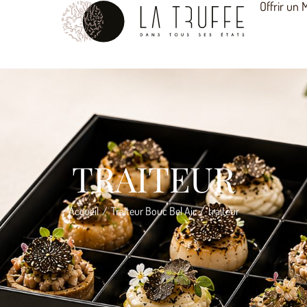
Offrir un
TRAITEUR
Accueil
Traiteur Bouc Bel Air
traiteur
/
/