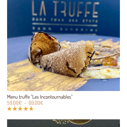
Menu truffe "Les Incontournables"
59,00
€
–
69,00
€
Note
5.00
sur 5