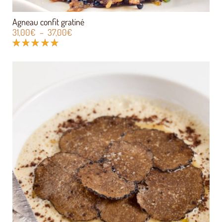
Agneau confit gratiné
31,00
€
–
37,00
€
Note
5.00
sur 5