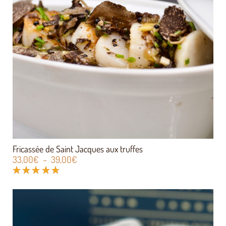
Fricassée de Saint Jacques aux truffes
33,00
€
–
39,00
€
Note
5.00
sur 5