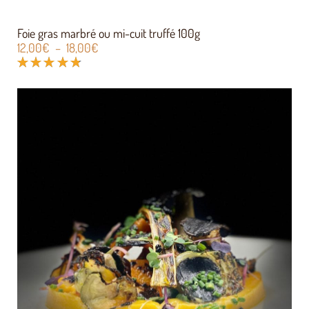
Foie gras marbré ou mi-cuit truffé 100g
12,00
€
–
18,00
€
Note
4.67
sur
5