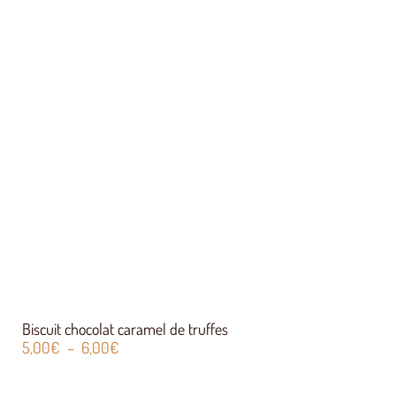
Biscuit chocolat caramel de truffes
5,00
€
–
6,00
€