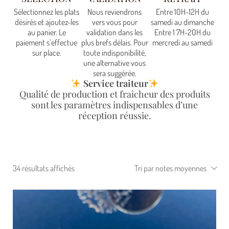
Sélectionnez les plats
Nous reviendrons
Entre 10H-12H du
désirés et ajoutez-les
vers vous pour
samedi au dimanche
au panier. Le
validation dans les
Entre 1 7H-20H du
paiement s’effectue
plus brefs délais. Pour
mercredi au samedi
sur place.
toute indisponibilité,
une alternative vous
sera suggérée.
Service traiteur
Qualité de production et fraîcheur des produits
sont les paramètres indispensables d’une
réception réussie.
34 résultats affichés
Tri par notes moyennes