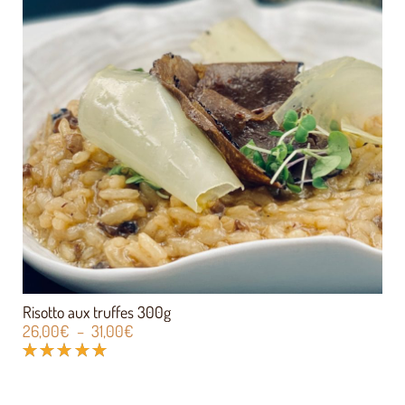
Risotto aux truffes 300g
26,00
€
–
31,00
€
Note
5.00
sur 5