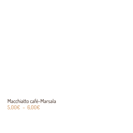
Macchiatto café-Marsala
5,00
€
–
6,00
€