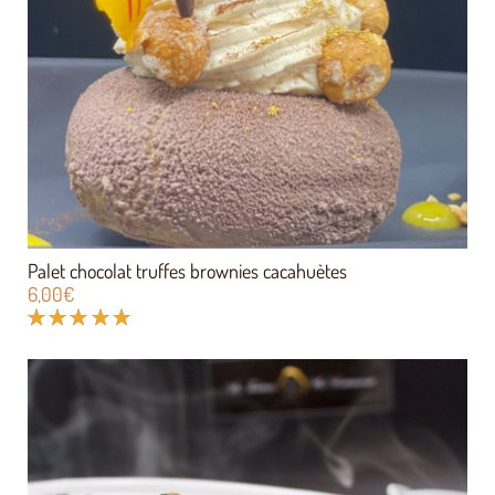
Palet chocolat truffes brownies cacahuètes
6,00
€
Note
5.00
sur 5