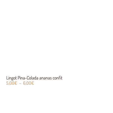
Lingot Pina-Colada ananas confit
5,00
€
–
6,00
€