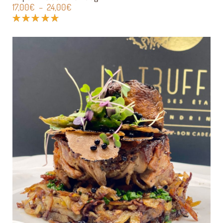
17,00
€
–
24,00
€
Note
5.00
sur 5