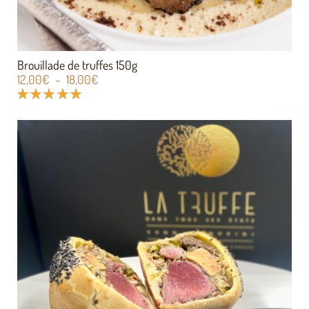
Brouillade de truffes 150g
12,00
€
–
18,00
€
Note
5.00
sur 5