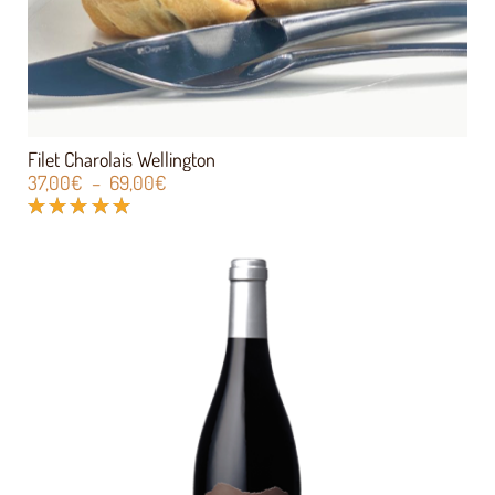
Filet Charolais Wellington
37,00
€
–
69,00
€
Note
5.00
sur 5