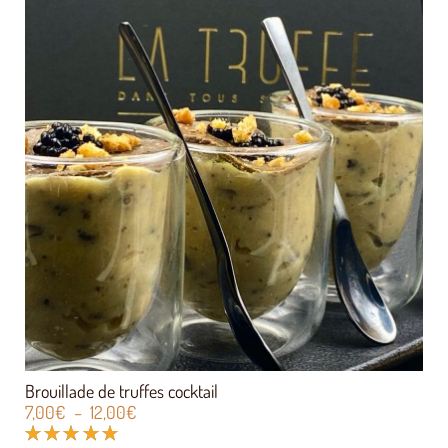
Brouillade de truffes cocktail
7,00
€
–
12,00
€