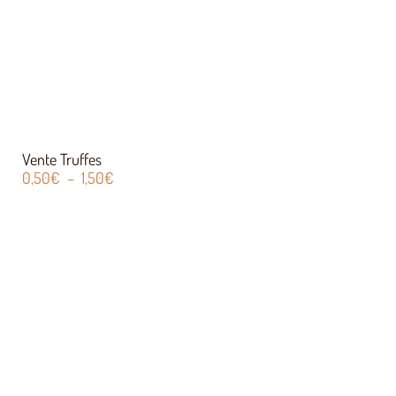
Vente Truffes
0,50
€
–
1,50
€