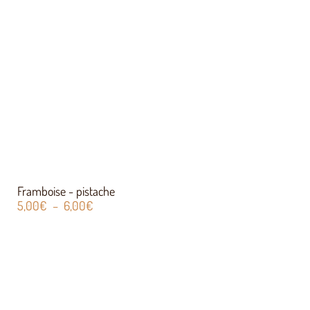
Framboise - pistache
5,00
€
–
6,00
€