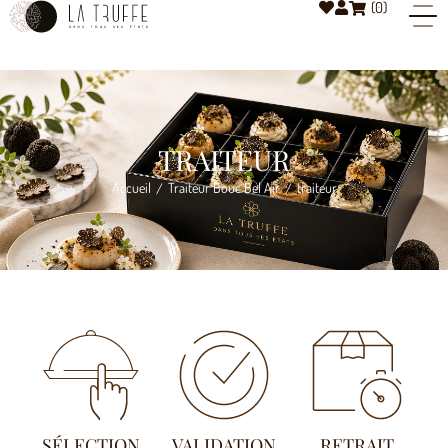
(
0
)
TRAITEUR
Accueil
Traiteur Bouc Bel Air
traiteur
/
/
SÉLECTION
VALIDATION
RETRAIT